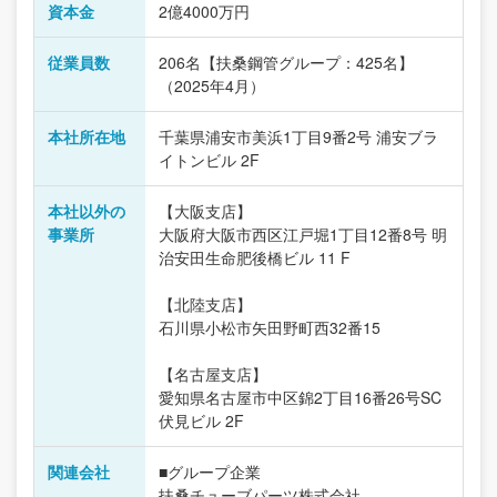
資本金
2億4000万円
従業員数
206名【扶桑鋼管グループ：425名】
（2025年4月）
本社所在地
千葉県浦安市美浜1丁目9番2号 浦安ブラ
イトンビル 2F
本社以外の
【大阪支店】
事業所
大阪府大阪市西区江戸堀1丁目12番8号 明
治安田生命肥後橋ビル 11 F
【北陸支店】
石川県小松市矢田野町西32番15
【名古屋支店】
愛知県名古屋市中区錦2丁目16番26号SC
伏見ビル 2F
関連会社
■グループ企業
扶桑チューブパーツ株式会社