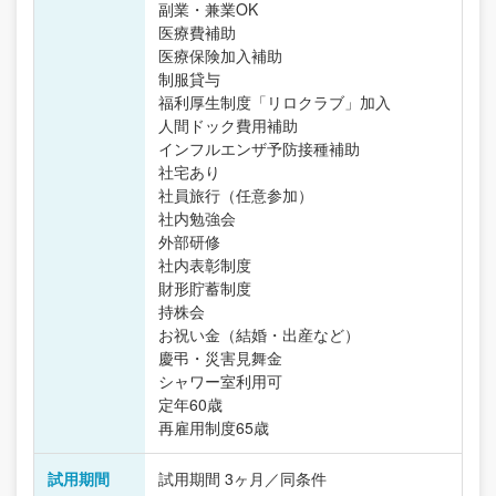
副業・兼業OK
医療費補助
医療保険加入補助
制服貸与
福利厚生制度「リロクラブ」加入
人間ドック費用補助
インフルエンザ予防接種補助
社宅あり
社員旅行（任意参加）
社内勉強会
外部研修
社内表彰制度
財形貯蓄制度
持株会
お祝い金（結婚・出産など）
慶弔・災害見舞金
シャワー室利用可
定年60歳
再雇用制度65歳
試用期間
試用期間 3ヶ月／同条件