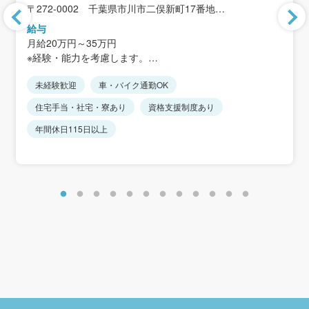
〒272-0002 千葉県市川市二俣新町17番地
＜アクセス＞
給与
JR京葉線「二俣新町駅」から徒歩12分
月給20万円～35万円
※車・バイク通勤可
※経験・能力を考慮します。
※JR「西船橋駅」より無料送迎バスあり
※住宅手当、家族手当を含まない金額です。
未経験歓迎
車・バイク通勤OK
＜想定年収＞
住宅手当・社宅・寮あり
資格支援制度あり
368万5300円～420万3700円
年間休日115日以上
＜年収モデル＞
年収約368万円／正社員：高卒7年目・25歳相当
年収約394万円／正社員：高卒12年目・30歳相当
年収約420万円／正社員：高卒17年目・35歳相当
※これまでのキャリアを評価します。
＜別途手当＞
住宅手当：8,000円
家族手当：8,000円（扶養配偶者＋子1人）
時間外手当
通勤手当