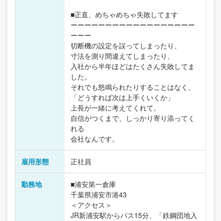
■正直、めちゃめちゃ失敗してます
ーーーーーーーーーーーーーーーーーー
ーーー
切断機の設定を誤ってしまったり、
寸法を測り間違えてしまったり、
入社から半年ほどはたくさん失敗してま
した。
それでも怒鳴られたりすることはなく、
「どうすれば次は上手くいくか」
上長が一緒に考えてくれて。
自信がつくまで、しっかり寄り添ってく
れる
会社なんです。
雇用形態
正社員
勤務地
■浦安第一倉庫
千葉県浦安市港43
＜アクセス＞
JR新浦安駅からバス15分、「鉄鋼団地入