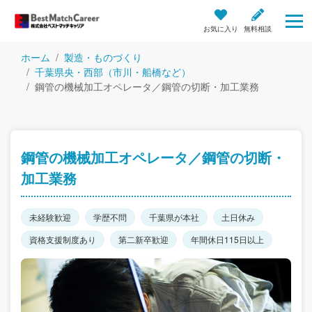
お気に入り
無料相談
ホーム
製造・ものづくり
千葉県央・西部（市川・船橋など）
鋼管の機械加工オペレータ／鋼管の切断・加工業務
鋼管の機械加工オペレータ／鋼管の切断・
加工業務
未経験歓迎
学歴不問
千葉県が本社
土日休み
資格支援制度あり
第二新卒歓迎
年間休日115日以上