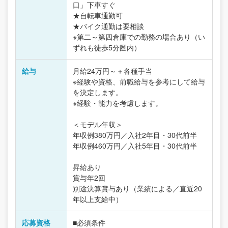
口」下車すぐ
★自転車通勤可
★バイク通勤は要相談
※第二～第四倉庫での勤務の場合あり（い
ずれも徒歩5分圏内）
給与
月給24万円～＋各種手当
※経験や資格、前職給与を参考にして給与
を決定します。
※経験・能力を考慮します。
＜モデル年収＞
年収例380万円／入社2年目・30代前半
年収例460万円／入社5年目・30代前半
昇給あり
賞与年2回
別途決算賞与あり（業績による／直近20
年以上支給中）
応募資格
■必須条件