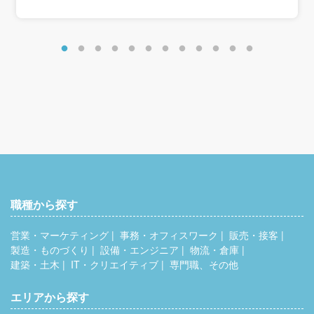
＜モデル年収例＞
・574万円／入社10年目・主任クラス
月給31万円＋賞与＋残業手当15時間分
・917万円／入社25年目・課長クラス
月給54万円＋賞与
職種から探す
営業・マーケティング
事務・オフィスワーク
販売・接客
製造・ものづくり
設備・エンジニア
物流・倉庫
建築・土木
IT・クリエイティブ
専門職、その他
エリアから探す