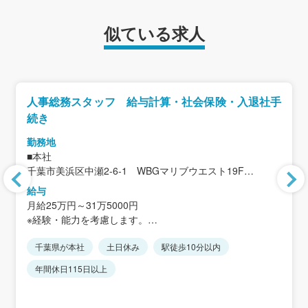
似ている求人
人事総務スタッフ 給与計算・社会保険・入退社手
続き
勤務地
■本社
千葉市美浜区中瀬2-6-1 WBGマリブウエスト19F
＜アクセス＞
給与
JR京葉線「海浜幕張」駅南口より徒歩2分
月給25万円～31万5000円
※経験・能力を考慮します。
千葉県が本社
土日休み
駅徒歩10分以内
＜想定年収＞
480万円～600万円
年間休日115日以上
※月額＋賞与＋時間外15時間分の金額です。
※各種手当は含みません。