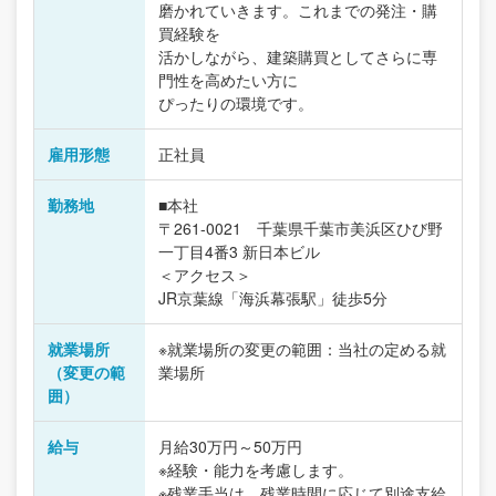
磨かれていきます。これまでの発注・購
買経験を
活かしながら、建築購買としてさらに専
門性を高めたい方に
ぴったりの環境です。
雇用形態
正社員
勤務地
■本社
〒261-0021 千葉県千葉市美浜区ひび野
一丁目4番3 新日本ビル
＜アクセス＞
JR京葉線「海浜幕張駅」徒歩5分
就業場所
※就業場所の変更の範囲：当社の定める就
（変更の範
業場所
囲）
給与
月給30万円～50万円
※経験・能力を考慮します。
※残業手当は、残業時間に応じて別途支給