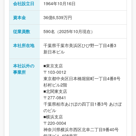
会社設立日
1964年10月16日
資本金
36億6,539万円
従業員数
590名（2025年10月現在）
本社所在地
千葉県千葉市美浜区ひび野一丁目4番3
新日本ビル
本社以外の
■東京支店
事業所
〒103-0012
東京都中央区日本橋堀留町一丁目4番8号
杉村ビル2階
■北関東支店
〒277-0841
千葉県柏市あけぼの四丁目1番3号 あけぼ
のビル
■横浜支店
〒220-0004
神奈川県横浜市西区北幸二丁目9番40号
銀洋ビル 408号室