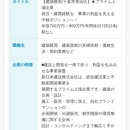
タイトル
【建築購買/千葉市美浜区】★プライム上
場企業
発注・購買経験を、事業の利益を支える
中核ポジションへ！
年収700万円～900万円/年間休日125日/転
勤なし
職種名
建築購買 建築資材の見積依頼・価格交
渉・契約業務など
企業の特徴
■建設と開発を一体で担う、利益を生み出
せる事業基盤
新日本建設株式会社は、総合建設業と不
動産開発事業を
展開するプライム上場企業です。建築の
企画・設計・
施工・販売・管理に加え、自社ブランド
マンションの
企画開発・分譲販売、都市開発や環境整
備に関する企画・
設計・コンサルティングまで幅広く手が