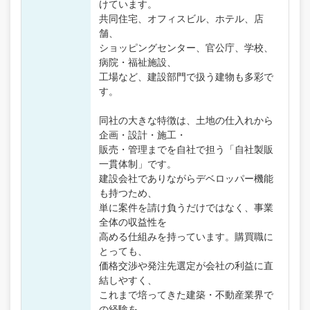
けています。
共同住宅、オフィスビル、ホテル、店
舗、
ショッピングセンター、官公庁、学校、
病院・福祉施設、
工場など、建設部門で扱う建物も多彩で
す。
同社の大きな特徴は、土地の仕入れから
企画・設計・施工・
販売・管理までを自社で担う「自社製販
一貫体制」です。
建設会社でありながらデベロッパー機能
も持つため、
単に案件を請け負うだけではなく、事業
全体の収益性を
高める仕組みを持っています。購買職に
とっても、
価格交渉や発注先選定が会社の利益に直
結しやすく、
これまで培ってきた建築・不動産業界で
の経験を、