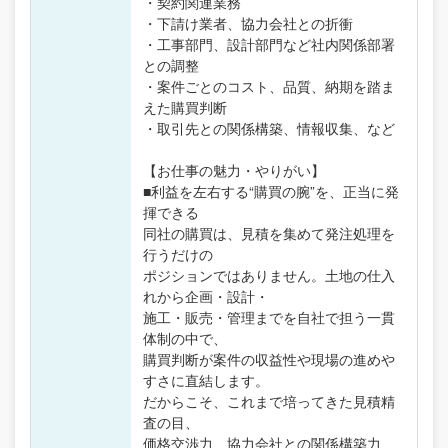
・契約関連業務
・下請け業者、協力会社との折衝
・工事部門、設計部門など社内関係部署
との調整
・案件ごとのコスト、品質、納期を踏ま
えた購買判断
・取引先との関係構築、情報収集、など
【お仕事の魅力・やりがい】
■利益を左右する“購買の腕”を、正当に発
揮できる
同社の購買は、見積を集めて発注処理を
行うだけの
ポジションではありません。土地の仕入
れから企画・設計・
施工・販売・管理までを自社で担う一貫
体制の中で、
購買判断が案件の収益性や現場の進めや
すさに直結します。
だからこそ、これまで培ってきた見積精
査の目、
価格交渉力、協力会社との関係構築力