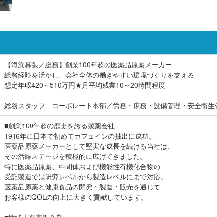
【海浜幕張／総務】創業100年超の医薬品原薬メーカー
総務経験を活かし、会社全体の働きやすい環境づくりを支える
想定年収420～510万円★月平均残業10～20時間程度
総務スタッフ コーポレート本部／労務・庶務・設備管理・安全衛生
■創業100年超の歴史を誇る製薬会社
1916年に日本で初めてカフェインの抽出に成功。
医薬品原薬メーカーとして堅実な成長を続ける当社は、
その活躍ステージを積極的に広げてきました。
特に医薬品原薬、中間体および機能性有機化合物の
受託製造では研究レベルから製造レベルにまで対応。
医薬品原薬と健康食品の開発・製造・販売を通じて
お客様のQOLの向上に大きく貢献しています。