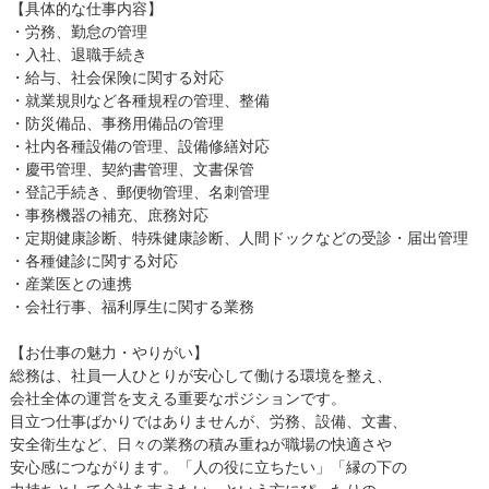
【具体的な仕事内容】
・労務、勤怠の管理
・入社、退職手続き
・給与、社会保険に関する対応
・就業規則など各種規程の管理、整備
・防災備品、事務用備品の管理
・社内各種設備の管理、設備修繕対応
・慶弔管理、契約書管理、文書保管
・登記手続き、郵便物管理、名刺管理
・事務機器の補充、庶務対応
・定期健康診断、特殊健康診断、人間ドックなどの受診・届出管理
・各種健診に関する対応
・産業医との連携
・会社行事、福利厚生に関する業務
【お仕事の魅力・やりがい】
総務は、社員一人ひとりが安心して働ける環境を整え、
会社全体の運営を支える重要なポジションです。
目立つ仕事ばかりではありませんが、労務、設備、文書、
安全衛生など、日々の業務の積み重ねが職場の快適さや
安心感につながります。「人の役に立ちたい」「縁の下の