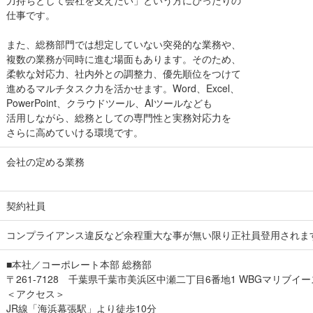
力持ちとして会社を支えたい」という方にぴったりの
仕事です。
また、総務部門では想定していない突発的な業務や、
複数の業務が同時に進む場面もあります。そのため、
柔軟な対応力、社内外との調整力、優先順位をつけて
進めるマルチタスク力を活かせます。Word、Excel、
PowerPoint、クラウドツール、AIツールなども
活用しながら、総務としての専門性と実務対応力を
さらに高めていける環境です。
会社の定める業務
契約社員
コンプライアンス違反など余程重大な事が無い限り正社員登用されま
■本社／コーポレート本部 総務部
〒261-7128 千葉県千葉市美浜区中瀬二丁目6番地1 WBGマリブイー
＜アクセス＞
JR線「海浜幕張駅」より徒歩10分