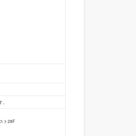
す。
スト28F