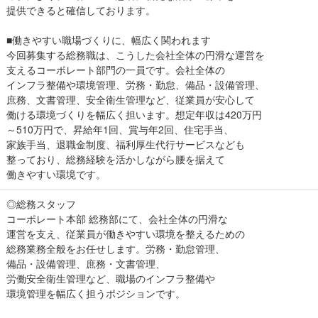
提供できると確信しております。
■働きやすい職場づくりに、幅広く関われます
今回募集する総務職は、こうした会社全体の円滑な運営を
支えるコーポレート部門の一員です。会社全体の
インフラ整備や環境管理、労務・勤怠、備品・設備管理、
庶務、文書管理、安全衛生管理など、従業員が安心して
働ける環境づくりを幅広く担います。想定年収は420万円
～510万円で、昇給年1回、賞与年2回、住宅手当、
家族手当、退職金制度、福利厚生代行サービスなども
整っており、総務経験を活かしながら腰を据えて
働きやすい環境です。
◎総務スタッフ
コーポレート本部 総務部にて、会社全体の円滑な
運営を支え、従業員が働きやすい環境を整えるための
総務業務全般をお任せします。労務・勤怠管理、
備品・設備管理、庶務・文書管理、
労働安全衛生管理など、職場のインフラ整備や
環境管理を幅広く担うポジションです。