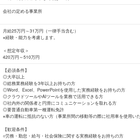
会社の定める事業所
月給25万円～31万円（一律手当含む）
※経験・能力を考慮します。
＜想定年収＞
420万円～510万円
【必須条件】
◎大卒以上
◎総務業務経験を3年以上お持ちの方
◎Word、Excel、PowerPointを使用した実務経験をお持ちの方
◎クラウドツールやAIツールを業務で活用できる方
◎社内外の関係者と円滑にコミュニケーションを取れる方
◎要普通自動車第一種運転免許
※車の運転に抵抗のない方（事業所間の移動等の際に社用車を使用い
【歓迎条件】
○労務・勤怠・給与・社会保険に関する実務経験をお持ちの方