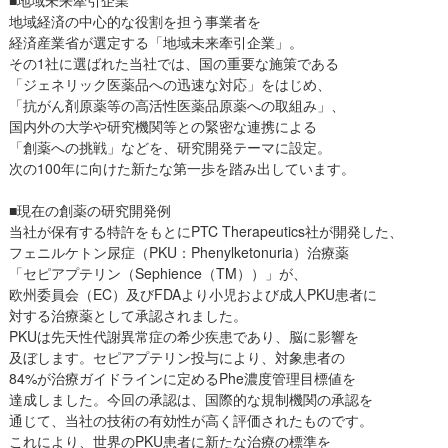
■地域未来牽引企業
地域経済の中心的な役割を担う事業者を
経済産業省が選定する「地域未来牽引企業」。
その1社に選ばれた当社では、国の重要な施策である
「ジェネリック医薬品への迅速な対応」をはじめ、
「抗がん剤原薬等の高活性医薬品原薬への取組み」、
国内外の大学や研究機関等との緊密な連携による
「創薬への挑戦」などを、研究開発テーマに設定。
次の100年に向けた新たな第一歩を踏み出しています。
■現在の創薬の研究開発例
当社が保有する特許をもとにPTC Therapeutics社が開発した、
フェニルケトン尿症（PKU：Phenylketonuria）治療薬
「セピアプテリン（Sephience（TM））」が、
欧州委員会（EC）及びFDAより小児および成人PKU患者に
対する治療薬として承認されました。
PKUは先天性代謝異常症の希少疾患であり、脳に影響を
及ぼします。セピアプテリン投与により、対象患者の
84%が治療ガイドラインに定めるPhe濃度管理目標値を
達成しました。今回の承認は、国際的な規制機関の承認を
通じて、当社の技術の有効性が高く評価されたものです。
これにより、世界のPKU患者に新たな治療の標準を