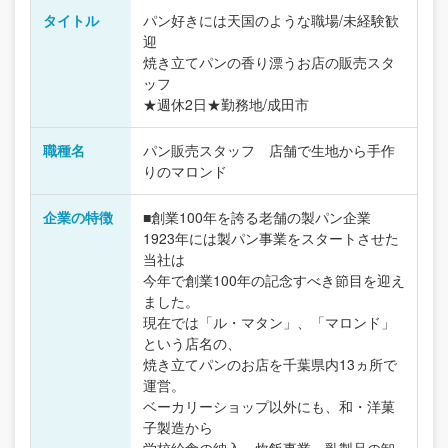
タイトル
パン好きには天国のような職場/未経験歓
迎
焼き立てパンの香り漂うお店の販売スタ
ッフ
★週休2日★勤務地/成田市
職種名
パン販売スタッフ 店舗で生地から手作
りのマロンド
企業の特徴
■創業100年を誇る老舗の製パン企業
1923年には製パン事業をスタートさせた
当社は
今年で創業100年の記念すべき節目を迎え
ました。
現在では「ル・マタン」、「マロンド」
という店名の、
焼き立てパンのお店を千葉県内13ヵ所で
運営。
ベーカリーショップ以外にも、和・洋菓
子製造から