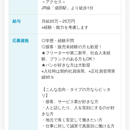
＜アクセス＞
JR線「成田駅」より徒歩1分
給与
月給20万～25万円
※経験・能力を考慮します
応募資格
◎学歴・経験不問
◎接客・販売未経験の方も歓迎！
★フリーターや第二新卒、社会人未経
験、ブランクのある方もOK！
★パンが好きな方は大歓迎
※入社時は契約社員採用。※正社員登用実
績95％
【こんな志向・タイプの方ならピッタ
リ】
・接客、サービス業が好きな方
・人と話したり、人を笑顔にするのが好
きな方
・地元で長く安定して働きたい方
・仕事に対して誠実で真面目に働ける方