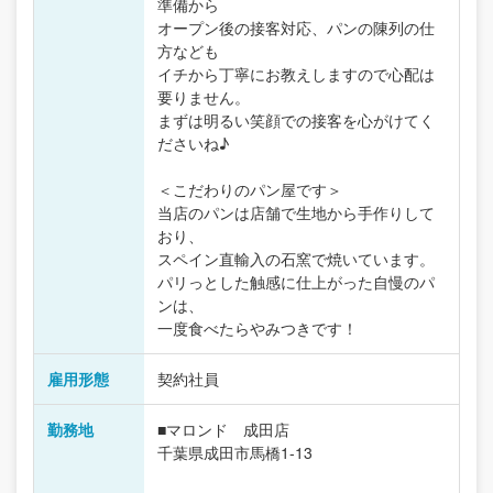
準備から
オープン後の接客対応、パンの陳列の仕
方なども
イチから丁寧にお教えしますので心配は
要りません。
まずは明るい笑顔での接客を心がけてく
ださいね♪
＜こだわりのパン屋です＞
当店のパンは店舗で生地から手作りして
おり、
スペイン直輸入の石窯で焼いています。
パリっとした触感に仕上がった自慢のパ
ンは、
一度食べたらやみつきです！
雇用形態
契約社員
勤務地
■マロンド 成田店
千葉県成田市馬橋1-13