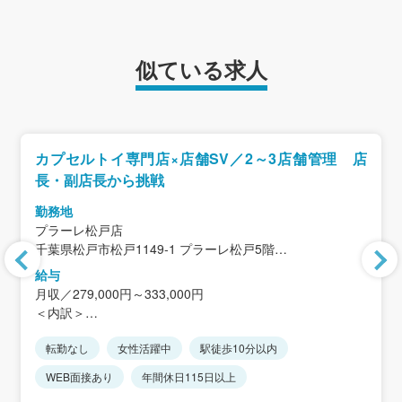
似ている求人
カプセルトイ専門店×店舗SV／2～3店舗管理 店
長・副店長から挑戦
勤務地
プラーレ松戸店
千葉県松戸市松戸1149-1 プラーレ松戸5階
＜アクセス＞「松戸駅」徒歩1分
給与
月収／279,000円～333,000円
千葉県内・千葉県近隣2～3店舗を担当してください。
＜内訳＞
※転勤の有無は選択することができます。
基本給／254,000円～298,000円
※就業途中で、転勤有無を切り替えることも可能です。
転勤なし
女性活躍中
駅徒歩10分以内
居住地手当／20,000円/月
※仕事に慣れてくればリモート勤務（週2日程度）も可能で
SV手当／5,000円/月
WEB面接あり
年間休日115日以上
す。
店舗リーダー手当 10,000/月 ※当社規定に則る