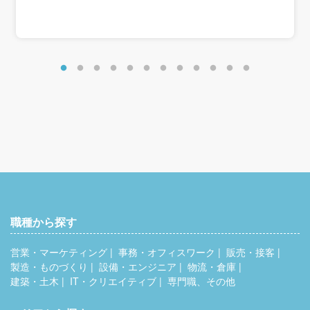
◎千葉県の14店舗でも同時募集◎。
＜想定年収＞
千葉駅・舞浜駅・津田沼駅・松戸駅・柏駅・流山おおたか
411万円～489万円
の森駅・我孫子駅
新鎌ヶ谷駅・千葉ニュータウン中央駅など、ご希望店舗を
お知らせくださいね。
職種から探す
営業・マーケティング
事務・オフィスワーク
販売・接客
製造・ものづくり
設備・エンジニア
物流・倉庫
建築・土木
IT・クリエイティブ
専門職、その他