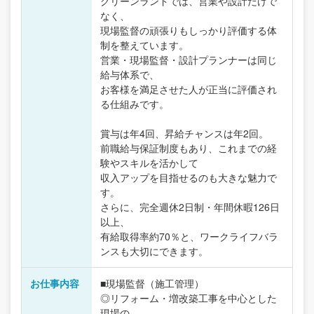
グリーンランドでは、営業や設計だけで
なく、
現場監督の頑張りもしっかり評価する体
制を整えています。
営業・現場監督・設計プランナーは同じ
給与体系で、
お客様を満足させた人が正当に評価され
る仕組みです。
賞与は年4回、昇給チャンスは年2回。
前職給与保証制度もあり、これまでの経
験やスキルを活かして
収入アップを目指せるのも大きな魅力で
す。
さらに、完全週休2日制・年間休暇126日
以上、
有給取得率約70％と、ワークライフバラ
ンスも大切にできます。
お仕事内容
■現場監督（施工管理）
◎リフォーム・増改築工事を中心とした
現場の、