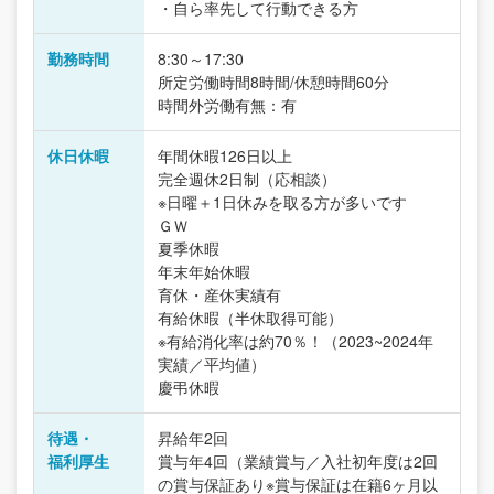
・自ら率先して行動できる方
勤務時間
8:30～17:30
所定労働時間8時間/休憩時間60分
時間外労働有無：有
休日休暇
年間休暇126日以上
完全週休2日制（応相談）
※日曜＋1日休みを取る方が多いです
ＧＷ
夏季休暇
年末年始休暇
育休・産休実績有
有給休暇（半休取得可能）
※有給消化率は約70％！（2023~2024年
実績／平均値）
慶弔休暇
待遇・
昇給年2回
福利厚生
賞与年4回（業績賞与／入社初年度は2回
の賞与保証あり※賞与保証は在籍6ヶ月以