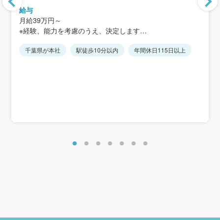
給与
＜アクセス＞
月給39万円～
JR常磐線・武蔵野線「新松戸駅」より徒歩7分
※経験、能力を考慮のうえ、決定します
※月給には固定残業代/20.5時間分/5万3000円～含む。
千葉県が本社
駅徒歩10分以内
年間休日115日以上
超過分は別途支給します。