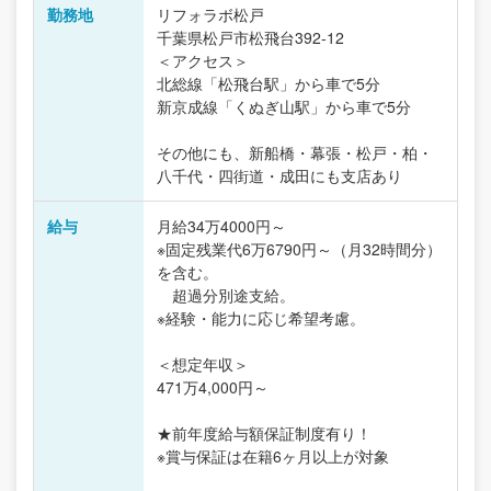
勤務地
リフォラボ松戸
千葉県松戸市松飛台392-12
＜アクセス＞
北総線「松飛台駅」から車で5分
新京成線「くぬぎ山駅」から車で5分
その他にも、新船橋・幕張・松戸・柏・
八千代・四街道・成田にも支店あり
給与
月給34万4000円～
※固定残業代6万6790円～（月32時間分）
を含む。
超過分別途支給。
※経験・能力に応じ希望考慮。
＜想定年収＞
471万4,000円～
★前年度給与額保証制度有り！
※賞与保証は在籍6ヶ月以上が対象