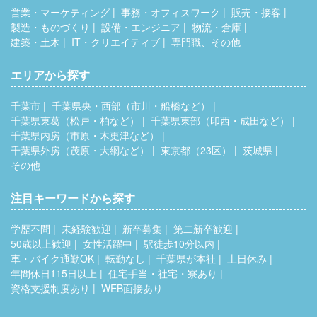
営業・マーケティング
事務・オフィスワーク
販売・接客
製造・ものづくり
設備・エンジニア
物流・倉庫
建築・土木
IT・クリエイティブ
専門職、その他
エリアから探す
千葉市
千葉県央・西部（市川・船橋など）
千葉県東葛（松戸・柏など）
千葉県東部（印西・成田など）
千葉県内房（市原・木更津など）
千葉県外房（茂原・大網など）
東京都（23区）
茨城県
その他
注目キーワードから探す
学歴不問
未経験歓迎
新卒募集
第二新卒歓迎
50歳以上歓迎
女性活躍中
駅徒歩10分以内
車・バイク通勤OK
転勤なし
千葉県が本社
土日休み
年間休日115日以上
住宅手当・社宅・寮あり
資格支援制度あり
WEB面接あり