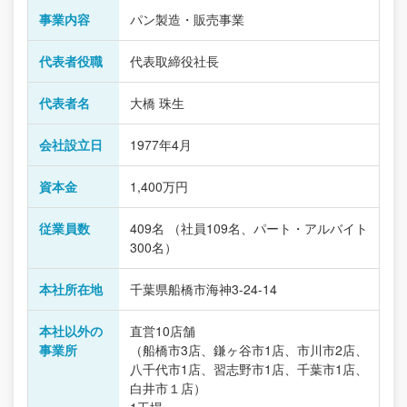
事業内容
パン製造・販売事業
代表者役職
代表取締役社長
代表者名
大橋 珠生
会社設立日
1977年4月
資本金
1,400万円
従業員数
409名 （社員109名、パート・アルバイト
300名）
本社所在地
千葉県船橋市海神3-24-14
本社以外の
直営10店舗
事業所
（船橋市3店、鎌ヶ谷市1店、市川市2店、
八千代市1店、習志野市1店、千葉市1店、
白井市１店）
1工場