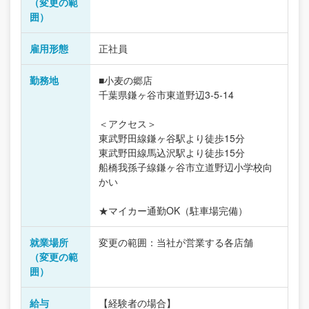
（変更の範
囲）
雇用形態
正社員
勤務地
■小麦の郷店
千葉県鎌ヶ谷市東道野辺3-5-14
＜アクセス＞
東武野田線鎌ヶ谷駅より徒歩15分
東武野田線馬込沢駅より徒歩15分
船橋我孫子線鎌ヶ谷市立道野辺小学校向
かい
★マイカー通勤OK（駐車場完備）
就業場所
変更の範囲：当社が営業する各店舗
（変更の範
囲）
給与
【経験者の場合】