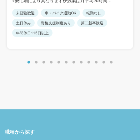
※繁忙期により異なりますが残業は月平均20時間
給）
※年齢・経験を十分に考慮して決定します。
※転勤は一切ありません
未経験歓迎
車・バイク通勤OK
転勤なし
＜年収例＞330～450万円
土日休み
資格支援制度あり
第二新卒歓迎
年間休日115日以上
職種から探す