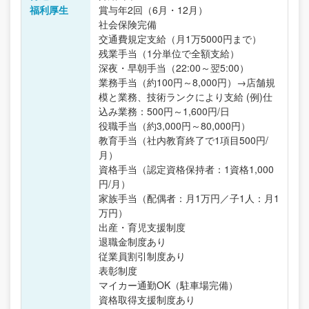
福利厚生
賞与年2回（6月・12月）
社会保険完備
交通費規定支給（月1万5000円まで）
残業手当（1分単位で全額支給）
深夜・早朝手当（22:00～翌5:00）
業務手当（約100円～8,000円）→店舗規
模と業務、技術ランクにより支給 (例)仕
込み業務：500円～1,600円/日
役職手当（約3,000円～80,000円）
教育手当（社内教育終了で1項目500円/
月）
資格手当（認定資格保持者：1資格1,000
円/月）
家族手当（配偶者：月1万円／子1人：月1
万円）
出産・育児支援制度
退職金制度あり
従業員割引制度あり
表彰制度
マイカー通勤OK（駐車場完備）
資格取得支援制度あり