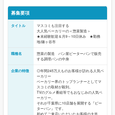
募集要項
タイトル
マスコミも注目する
大人気ベーカリーの＜惣菜製造＞
★未経験歓迎＆月9～10日休み ★勤務
地/鎌ヶ谷市
職種名
惣菜の製造 パン屋ピーターパンで販売
する調理パンの中身
企業の特徴
◎年間245万人ものお客様が訪れる人気ベ
ーカリー
ベーカリー界のトップランナーとしてマ
スコミの取材が殺到。
TVのグルメ番組等でもおなじみの人気ベ
ーカリー。
それが千葉県に10店舗を展開する『ピー
ターパン』です。
初めてご来店いただいたお客様の大半