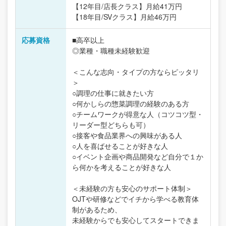
【12年目/店長クラス】月給41万円
【18年目/SVクラス】月給46万円
応募資格
■高卒以上
◎業種・職種未経験歓迎
＜こんな志向・タイプの方ならピッタリ
＞
○調理の仕事に就きたい方
○何かしらの惣菜調理の経験のある方
○チームワークが得意な人（コツコツ型・
リーダー型どちらも可）
○接客や食品業界への興味がある人
○人を喜ばせることが好きな人
○イベント企画や商品開発など自分で１か
ら何かを考えることが好きな人
＜未経験の方も安心のサポート体制＞
OJTや研修などでイチから学べる教育体
制があるため、
未経験からでも安心してスタートできま