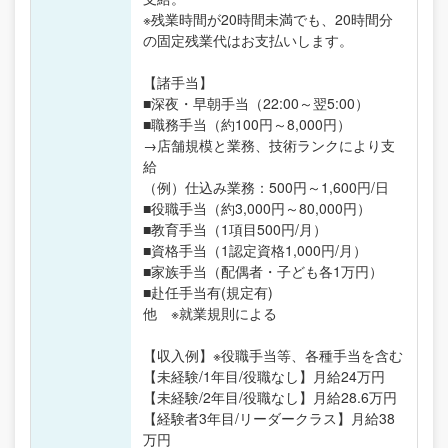
※残業時間が20時間未満でも、20時間分
の固定残業代はお支払いします。
【諸手当】
■深夜・早朝手当（22:00～翌5:00）
■職務手当（約100円～8,000円）
→店舗規模と業務、技術ランクにより支
給
（例）仕込み業務：500円～1,600円/日
■役職手当（約3,000円～80,000円）
■教育手当（1項目500円/月）
■資格手当（1認定資格1,000円/月）
■家族手当（配偶者・子ども各1万円）
■赴任手当有(規定有)
他 ※就業規則による
【収入例】※役職手当等、各種手当を含む
【未経験/1年目/役職なし】月給24万円
【未経験/2年目/役職なし】月給28.6万円
【経験者3年目/リーダークラス】月給38
万円