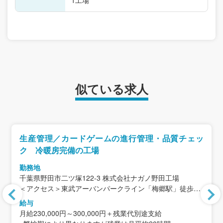
似ている求人
生産管理／カードゲームの進行管理・品質チェッ
ク 冷暖房完備の工場
勤務地
千葉県野田市二ツ塚122-3 株式会社ナガノ野田工場
＜アクセス＞東武アーバンパークライン「梅郷駅」徒歩18
分／車で3分
給与
(梅郷駅は柏駅から電車で17分)
月給230,000円～300,000円＋残業代別途支給
※車通勤OK（駐車場完備・交通費はガソリン代として支