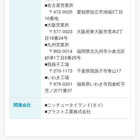
■名古屋営業所
〒472-0025 愛知県知立市池端3丁目
16番地
■大阪営業所
〒577-0023 大阪府東大阪市荒本2丁
目18番24号
■九州営業所
〒802-0014 福岡県北九州市小倉北区
砂津1丁目6番25号
■我孫子工場
〒270-1173 千葉県我孫子市青山17
■いわき工場
〒979-0201 福島県いわき市四倉町字
芳ノ沢77番37
関連会社
■ニッチュータイランド(タイ)
■ブラスト工業株式会社