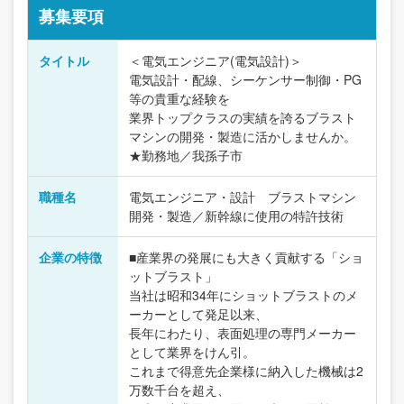
募集要項
タイトル
＜電気エンジニア(電気設計)＞
電気設計・配線、シーケンサー制御・PG
等の貴重な経験を
業界トップクラスの実績を誇るブラスト
マシンの開発・製造に活かしませんか。
★勤務地／我孫子市
職種名
電気エンジニア・設計 ブラストマシン
開発・製造／新幹線に使用の特許技術
企業の特徴
■産業界の発展にも大きく貢献する「ショ
ットブラスト」
当社は昭和34年にショットブラストのメ
ーカーとして発足以来、
長年にわたり、表面処理の専門メーカー
として業界をけん引。
これまで得意先企業様に納入した機械は2
万数千台を超え、