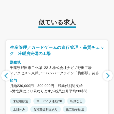
似ている求人
生産管理／カードゲームの進行管理・品質チェッ
ク 冷暖房完備の工場
勤務地
千葉県野田市二ツ塚122-3 株式会社ナガノ野田工場
＜アクセス＞東武アーバンパークライン「梅郷駅」徒歩18
分／車で3分
給与
(梅郷駅は柏駅から電車で17分)
月給230,000円～300,000円＋残業代別途支給
※車通勤OK（駐車場完備・交通費はガソリン代として支
※繁忙期により異なりますが残業は月平均20時間
給）
※年齢・経験を十分に考慮して決定します。
※転勤は一切ありません
未経験歓迎
車・バイク通勤OK
転勤なし
＜年収例＞330～450万円
土日休み
資格支援制度あり
第二新卒歓迎