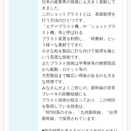
日本の産業界の発展にも大きく貢献して
きました。
このショットブラストとは、表面処理を
行う方法のひとつです。
「エアーブラスト機」や「ショットブラ
スト機」等と呼ばれる
ブラスト装置を利用し、「研磨材」とい
う様々な素材でできた
小さな粒を製品に打ち付けて処理を施と
いう高度な技術です。
またブラスト技術は半導体等の精密部品
から船舶・ロケット等の
大型製品まで幅広い用途があるのも大き
な特徴です。
みなさんがよくご存じの、新幹線の非常
ブレーキの距離短縮にも
ブラスト技術が役立っており、この特許
を取得している技術は、
「N700系のぞみ」「九州新幹線」「台湾
新幹線」で採用されています。
■安定経営を支えるビジネスモデルがあり