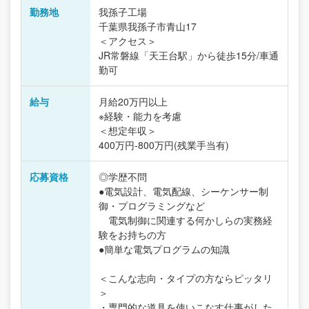
勤務地
我孫子工場
千葉県我孫子市青山17
＜アクセス＞
JR常磐線「天王台駅」から徒歩15分/車通
勤可
給与
月給20万円以上
※経験・能力を考慮
＜想定年収＞
400万円-800万円(残業手当有)
応募資格
◎学歴不問
●電気設計、電気配線、シーケンサー制
御・プログラミングなど
電気制御に関連する何かしらの実務経
験をお持ちの方
●簡単な電気プログラムの知識
＜こんな志向・タイプの方ならピッタリ
＞
・専門的な道具を使いこなす仕事がした