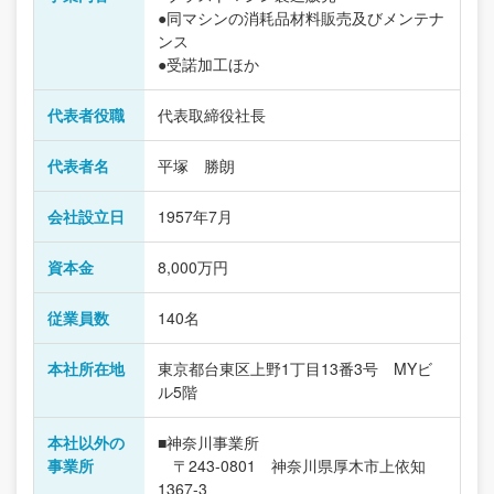
●同マシンの消耗品材料販売及びメンテナ
ンス
●受諾加工ほか
代表者役職
代表取締役社長
代表者名
平塚 勝朗
会社設立日
1957年7月
資本金
8,000万円
従業員数
140名
本社所在地
東京都台東区上野1丁目13番3号 MYビ
ル5階
本社以外の
■神奈川事業所
事業所
〒243-0801 神奈川県厚木市上依知
1367-3