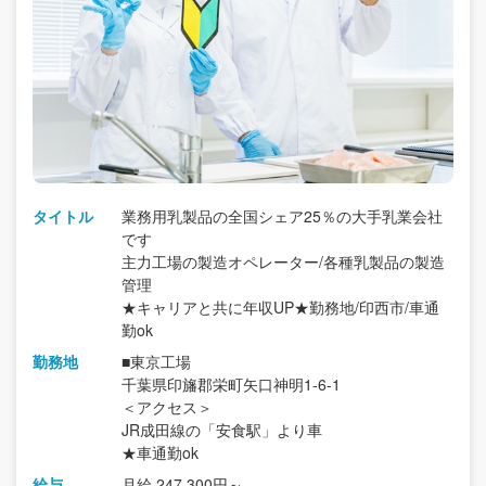
タイトル
業務用乳製品の全国シェア25％の大手乳業会社
です
主力工場の製造オペレーター/各種乳製品の製造
管理
★キャリアと共に年収UP★勤務地/印西市/車通
勤ok
勤務地
■東京工場
千葉県印旛郡栄町矢口神明1-6-1
＜アクセス＞
JR成田線の「安食駅」より車
★車通勤ok
給与
月給 247,300円～