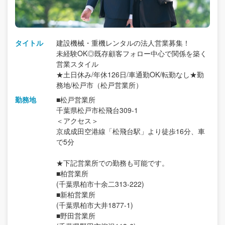
タイトル
建設機械・重機レンタルの法人営業募集！
未経験OK◎既存顧客フォロー中心で関係を築く
営業スタイル
★土日休み/年休126日/車通勤OK/転勤なし★勤
務地/松戸市（松戸営業所）
勤務地
■松戸営業所
千葉県松戸市松飛台309-1
＜アクセス＞
京成成田空港線「松飛台駅」より徒歩16分、車
で5分
★下記営業所での勤務も可能です。
■柏営業所
(千葉県柏市十余二313-222)
■新柏営業所
(千葉県柏市大井1877-1)
■野田営業所