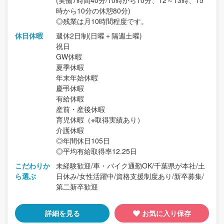
(実働7時間40分/10時から10分、12～13時、15
時から10分の休憩80分)
◎残業は月10時間程度です。
休日休暇
週休2日制(日曜＋隔週土曜)
祝日
GW休暇
夏季休暇
年末年始休暇
慶弔休暇
有給休暇
産前・産後休暇
育児休暇（※取得実績あり）
介護休暇
◎年間休日105日
◎平均有給取得率12.25日
こだわりか
未経験歓迎/車・バイク通勤OK/千葉県が本社/土
ら選ぶ
日休み/女性活躍中/資格支援制度あり/新卒募集/
第二新卒歓迎
詳細を見る
お気に入り保存