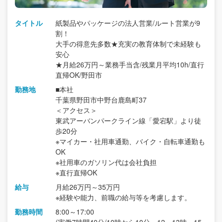
タイトル
紙製品やパッケージの法人営業/ルート営業が9
割！
大手の得意先多数★充実の教育体制で未経験も
安心
★月給26万円～業務手当含/残業月平均10h/直行
直帰OK/野田市
勤務地
■本社
千葉県野田市中野台鹿島町37
＜アクセス＞
東武アーバンパークライン線「愛宕駅」より徒
歩20分
※マイカー・社用車通勤、バイク・自転車通勤も
OK
※社用車のガソリン代は会社負担
※直行直帰OK
給与
月給26万円～35万円
※経験や能力、前職の給与等を考慮します。
勤務時間
8:00～17:00