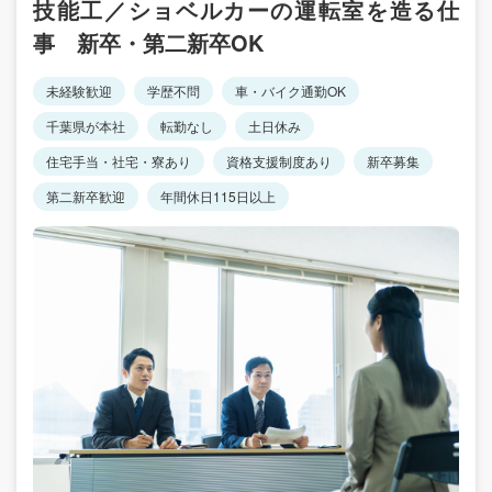
技能工／ショベルカーの運転室を造る仕
事 新卒・第二新卒OK
未経験歓迎
学歴不問
車・バイク通勤OK
千葉県が本社
転勤なし
土日休み
住宅手当・社宅・寮あり
資格支援制度あり
新卒募集
第二新卒歓迎
年間休日115日以上