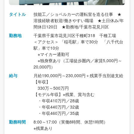
タイトル
技能工／ショベルカーの運転室を造る仕事 ★
溶接経験者歓迎/働きやすい職場 ★土日休み/年
間休日120日 ★勤務地/千葉市花見川区
勤務地
千葉県千葉市花見川区千種町318 千種工場
＜アクセス＞ 「稲毛駅」車で30分 「八千代台
駅」車で10分
※マイカー通勤可
※独身寮あり（工場徒歩圏内／家賃5,000円～
20,000円）
給与
月給190,000円～230,000円＋残業手当別途支給
【年収】
330万～500万円
【モデル年収】※残業、賞与含む
・年収410万円／28歳
・年収440万円／32歳
・年収460万円／35歳
勤務時間
8:00～17:00（実働8時間、休憩1時間）
※残業あり