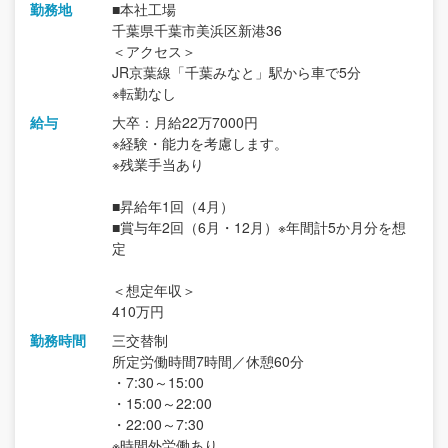
勤務地
■本社工場
千葉県千葉市美浜区新港36
＜アクセス＞
JR京葉線「千葉みなと」駅から車で5分
※転勤なし
給与
大卒：月給22万7000円
※経験・能力を考慮します。
※残業手当あり
■昇給年1回（4月）
■賞与年2回（6月・12月）※年間計5か月分を想
定
＜想定年収＞
410万円
勤務時間
三交替制
所定労働時間7時間／休憩60分
・7:30～15:00
・15:00～22:00
・22:00～7:30
※時間外労働あり