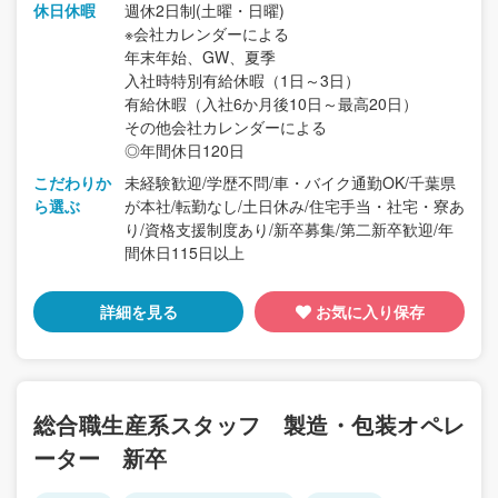
休日休暇
週休2日制(土曜・日曜)
※会社カレンダーによる
年末年始、GW、夏季
入社時特別有給休暇（1日～3日）
有給休暇（入社6か月後10日～最高20日）
その他会社カレンダーによる
◎年間休日120日
こだわりか
未経験歓迎/学歴不問/車・バイク通勤OK/千葉県
ら選ぶ
が本社/転勤なし/土日休み/住宅手当・社宅・寮あ
り/資格支援制度あり/新卒募集/第二新卒歓迎/年
間休日115日以上
詳細を見る
お気に入り保存
総合職生産系スタッフ 製造・包装オペレ
ーター 新卒