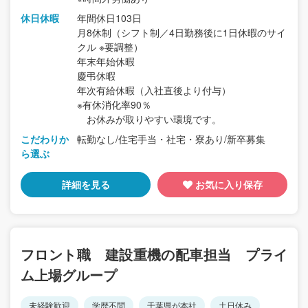
休日休暇
年間休日103日
月8休制（シフト制／4日勤務後に1日休暇のサイ
クル ※要調整）
年末年始休暇
慶弔休暇
年次有給休暇（入社直後より付与）
※有休消化率90％
お休みが取りやすい環境です。
こだわりか
転勤なし/住宅手当・社宅・寮あり/新卒募集
ら選ぶ
詳細を見る
お気に入り保存
フロント職 建設重機の配車担当 プライ
ム上場グループ
未経験歓迎
学歴不問
千葉県が本社
土日休み