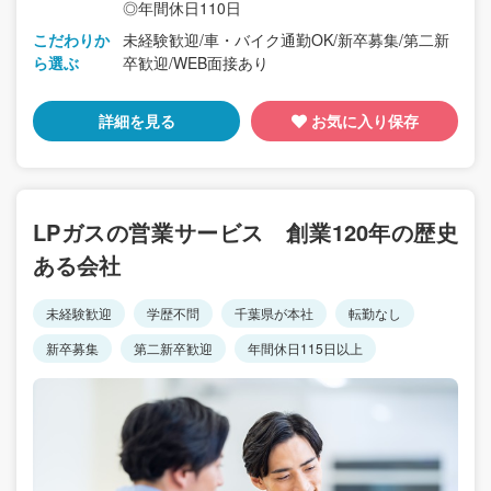
◎年間休日110日
こだわりか
未経験歓迎/車・バイク通勤OK/新卒募集/第二新
ら選ぶ
卒歓迎/WEB面接あり
詳細を見る
お気に入り保存
LPガスの営業サービス 創業120年の歴史
ある会社
未経験歓迎
学歴不問
千葉県が本社
転勤なし
新卒募集
第二新卒歓迎
年間休日115日以上