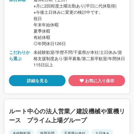
※月に2回程度土曜出勤あり(平日に代休取得)
※今後土日休みに変更の検討中です。
祝日
年末年始休暇
夏季休暇
有給休暇
◎年間休日126日
こだわりか
未経験歓迎/学歴不問/千葉県が本社/土日休み/資
ら選ぶ
格支援制度あり/新卒募集/第二新卒歓迎/年間休日
115日以上
詳細を見る
お気に入り保存
ルート中心の法人営業／建設機械や重機リ
ース プライム上場グループ
未経験歓迎
学歴不問
千葉県が本社
土日休み