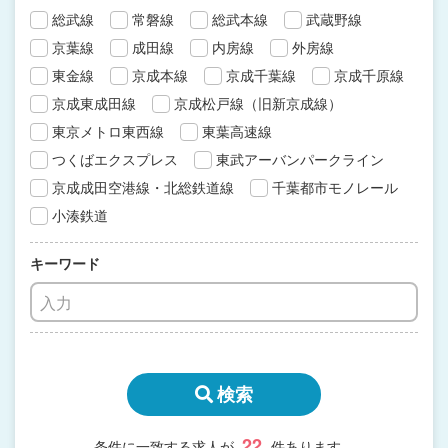
総武線
常磐線
総武本線
武蔵野線
京葉線
成田線
内房線
外房線
東金線
京成本線
京成千葉線
京成千原線
京成東成田線
京成松戸線（旧新京成線）
東京メトロ東西線
東葉高速線
つくばエクスプレス
東武アーバンパークライン
京成成田空港線・北総鉄道線
千葉都市モノレール
小湊鉄道
キーワード
検索
22
条件に一致する求人が
件あります。