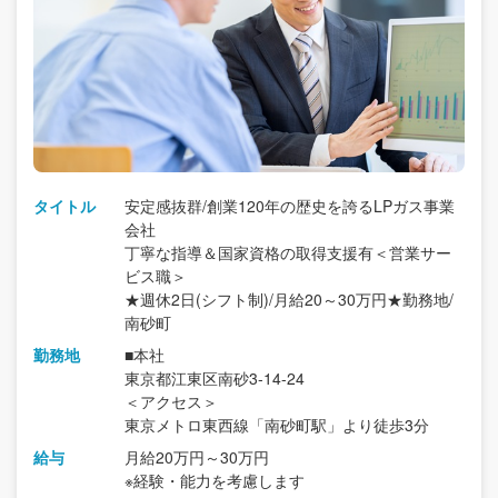
タイトル
安定感抜群/創業120年の歴史を誇るLPガス事業
会社
丁寧な指導＆国家資格の取得支援有＜営業サー
ビス職＞
★週休2日(シフト制)/月給20～30万円★勤務地/
南砂町
勤務地
■本社
東京都江東区南砂3-14-24
＜アクセス＞
東京メトロ東西線「南砂町駅」より徒歩3分
給与
月給20万円～30万円
※経験・能力を考慮します