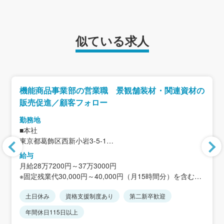
似ている求人
機能商品事業部の営業職 景観舗装材・関連資材の
販売促進／顧客フォロー
勤務地
■本社
東京都葛飾区西新小岩3-5-1
＜アクセス＞
給与
JR総武線「新小岩駅」北口より徒歩14分
月給28万7200円～37万3000円
※固定残業代30,000円～40,000円（月15時間分）を含む。
超過分別途支給。
土日休み
資格支援制度あり
第二新卒歓迎
※経験・能力を考慮します。
年間休日115日以上
＜想定年収＞