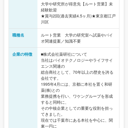
大学や研究所が得意先【ルート営業】未
経験歓迎
★賞与2回(過去実績4.5ヶ月)★東京都江戸
川区
職種名
ルート営業 大学の研究室へ試薬やバイ
オ関連提案／知識不要
企業の特徴
■株式会社薬研社について
当社はバイオテクノロジーやライフサイ
エンス関連の
総合商社として、70年以上の歴史を誇る
会社です。
1995年4月には、京都に本社を置く和研
薬(株)との
業務提携を行い、ワケングループを形成
すると同時に、
その中核企業としての重要な役割を担っ
てきました。
現在では千葉市にある本社を中心に、関
東一円に