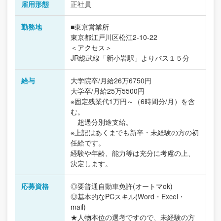
雇用形態
正社員
勤務地
■東京営業所
東京都江戸川区松江2-10-22
＜アクセス＞
JR総武線「新小岩駅」よりバス１５分
給与
大学院卒/月給26万6750円
大学卒/月給25万5500円
※固定残業代1万円～（6時間分/月）を含
む。
超過分別途支給。
※上記はあくまでも新卒・未経験の方の初
任給です。
経験や年齢、能力等は充分に考慮の上、
決定します。
応募資格
◎要普通自動車免許(オートマok)
◎基本的なPCスキル(Word・Excel・
mail)
★人物本位の選考ですので、未経験の方