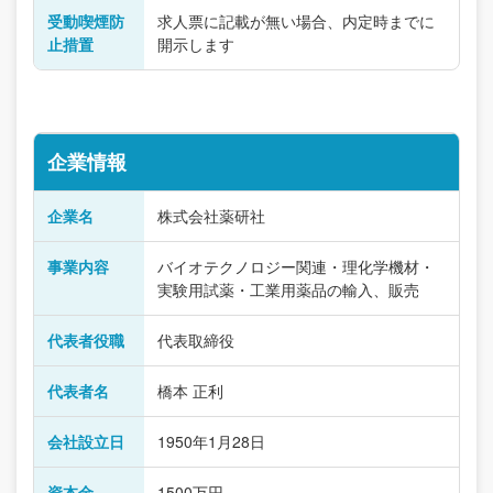
受動喫煙防
求人票に記載が無い場合、内定時までに
止措置
開示します
企業情報
企業名
株式会社薬研社
事業内容
バイオテクノロジー関連・理化学機材・
実験用試薬・工業用薬品の輸入、販売
代表者役職
代表取締役
代表者名
橋本 正利
会社設立日
1950年1月28日
資本金
1500万円