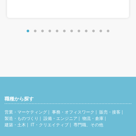
450万円～610万円
＜モデル給与＞
■29歳
月給例：月給32万8100円（基本給28万2100円＋職務手当
11,000円＋残業代35,000円）
年収例：月給12ヶ月分＋賞与2回＝530万円程度
職種から探す
営業・マーケティング
事務・オフィスワーク
販売・接客
製造・ものづくり
設備・エンジニア
物流・倉庫
建築・土木
IT・クリエイティブ
専門職、その他