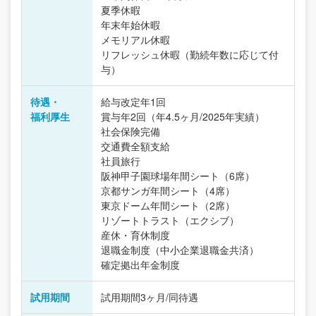
夏季休暇
年末年始休暇
メモリアル休暇
リフレッシュ休暇（勤続年数に応じて付
与）
待遇・
給与改定年1回
福利厚生
賞与年2回（年4.5ヶ月/2025年実績）
社会保険完備
交通費全額支給
社員旅行
阪神甲子園球場年間シート（6席）
京都サンガ年間シート（4席）
東京ドーム年間シート（2席）
リゾートトラスト（エクシブ）
産休・育休制度
退職金制度（中小企業退職金共済）
確定拠出年金制度
試用期間
試用期間3ヶ月/同待遇