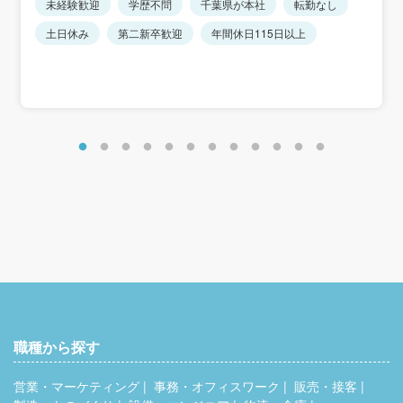
未経験歓迎
学歴不問
千葉県が本社
転勤なし
※固定残業代／45時間：67,000円を含む（超過分は支
給）
土日休み
第二新卒歓迎
年間休日115日以上
○年収例 28歳／入社2年目／400万円
職種から探す
営業・マーケティング
事務・オフィスワーク
販売・接客