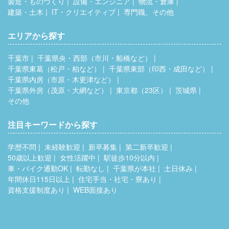
製造・ものづくり
設備・エンジニア
物流・倉庫
建築・土木
IT・クリエイティブ
専門職、その他
エリアから探す
千葉市
千葉県央・西部（市川・船橋など）
千葉県東葛（松戸・柏など）
千葉県東部（印西・成田など）
千葉県内房（市原・木更津など）
千葉県外房（茂原・大網など）
東京都（23区）
茨城県
その他
注目キーワードから探す
学歴不問
未経験歓迎
新卒募集
第二新卒歓迎
50歳以上歓迎
女性活躍中
駅徒歩10分以内
車・バイク通勤OK
転勤なし
千葉県が本社
土日休み
年間休日115日以上
住宅手当・社宅・寮あり
資格支援制度あり
WEB面接あり