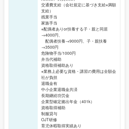
交通費支給（会社規定に基づき支給※満額
支給）
残業手当
家族手当
※配偶者ありor扶養する子・親と同居
→4000円、
配偶者扶養→9000円、子・親扶養
→3500円
危険物手当/1000円
弁当代補助
資格取得補助あり
※業務上必要な資格・講習の費用は全額会
社が負担
退職金有
中小企業退職金共済
長期継続功労金
企業型確定拠出年金（401k）
資格取得補助
制服貸与
OJT研修
育児休暇取得実績あり