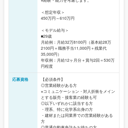
※経験・能力を考慮します。
＜想定年収＞
450万円～610万円
＜モデル給与＞
■29歳
月給例：月給32万8100円（基本給28万
2100円＋職務手当11,000円＋残業代
35,000円）
年収例：月給12ヶ月分＋賞与2回＝530万
円程度
応募資格
【必須条件】
◎営業経験がある方
※コミュニケーション・対人折衝をメイン
とする販売・接客業の経験も可
◎以下いずれかに該当する方
・理系、特に化学系出身の方
・建材または同業界での営業経験がある
方
◎普通自動車免許をお持ちの方