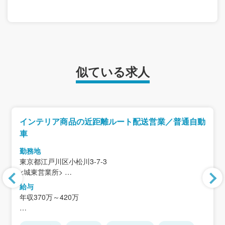
似ている求人
インテリア商品の近距離ルート配送営業／普通自動
車
勤務地
東京都江戸川区小松川3-7-3
<城東営業所>
＜アクセス＞「平井駅」徒歩16分
給与
・都営新宿「東大島駅」徒歩14分
年収370万～420万
※転勤はございません。
月給275,000円～300,000円