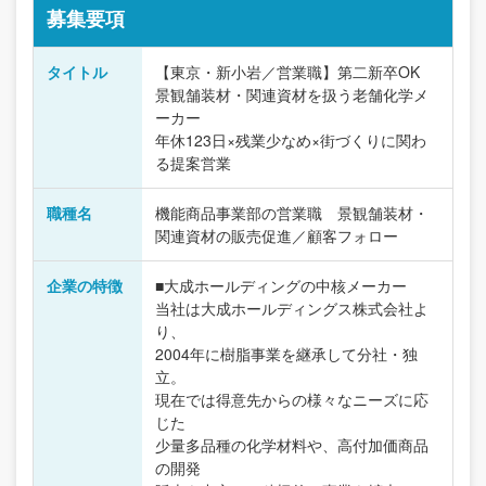
募集要項
タイトル
【東京・新小岩／営業職】第二新卒OK
景観舗装材・関連資材を扱う老舗化学メ
ーカー
年休123日×残業少なめ×街づくりに関わ
る提案営業
職種名
機能商品事業部の営業職 景観舗装材・
関連資材の販売促進／顧客フォロー
企業の特徴
■大成ホールディングの中核メーカー
当社は大成ホールディングス株式会社よ
り、
2004年に樹脂事業を継承して分社・独
立。
現在では得意先からの様々なニーズに応
じた
少量多品種の化学材料や、高付加価商品
の開発