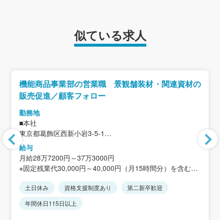
似ている求人
機能商品事業部の営業職 景観舗装材・関連資材の
販売促進／顧客フォロー
勤務地
■本社
東京都葛飾区西新小岩3-5-1
＜アクセス＞
給与
JR総武線「新小岩駅」北口より徒歩14分
月給28万7200円～37万3000円
※固定残業代30,000円～40,000円（月15時間分）を含む。
超過分別途支給。
土日休み
資格支援制度あり
第二新卒歓迎
※経験・能力を考慮します。
年間休日115日以上
＜想定年収＞
450万円～610万円