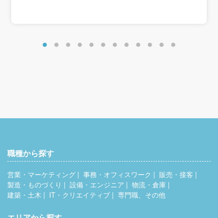
＜モデル給与＞
■29歳
月給例：月給32万8100円（基本給28万2100円＋職務手当
11,000円＋残業代35,000円）
年収例：月給12ヶ月分＋賞与2回＝530万円程度
職種から探す
営業・マーケティング
事務・オフィスワーク
販売・接客
製造・ものづくり
設備・エンジニア
物流・倉庫
建築・土木
IT・クリエイティブ
専門職、その他
エリアから探す