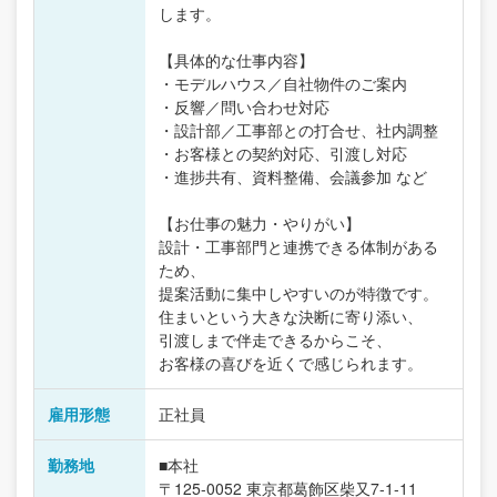
します。
【具体的な仕事内容】
・モデルハウス／自社物件のご案内
・反響／問い合わせ対応
・設計部／工事部との打合せ、社内調整
・お客様との契約対応、引渡し対応
・進捗共有、資料整備、会議参加 など
【お仕事の魅力・やりがい】
設計・工事部門と連携できる体制がある
ため、
提案活動に集中しやすいのが特徴です。
住まいという大きな決断に寄り添い、
引渡しまで伴走できるからこそ、
お客様の喜びを近くで感じられます。
雇用形態
正社員
勤務地
■本社
〒125-0052 東京都葛飾区柴又7-1-11