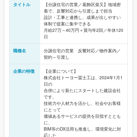
タイトル
【分譲住宅の営業／葛飾区柴又】地域密
着で、反響対応から引渡しまで担当
設計・工事と連携し、成果が出しやすい
体制で提案に集中できる
月給27万～40万円＋賞与年2回／年休120
日
職種名
分譲住宅の営業 反響対応／物件案内／
契約～引渡し
企業の特徴
【企業について】
株式会社トーヨー冨士工は、2024年1月1
日の
合併により新たにスタートした建設会社
です。
技術力や人材力を活かし、社会やお客様
にとって
価値あるサービスの提供を目指すととも
に、
BIM等のDX活用も推進し、環境変化に対
応した