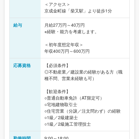
＜アクセス＞
京成金町線「柴又駅」より徒歩1分
給与
月給27万円～40万円
※経験・能力を考慮します。
＜初年度想定年収＞
年収400万円～600万円
応募資格
【必須条件】
◎不動産業／建設業の経験がある方（職
種不問、営業未経験も可）
【歓迎条件】
○普通自動車免許（AT限定可）
○宅地建物取引士
○住宅営業（分譲／注文問わず）の経験
○1級／2級建築士
○1級／2級施工管理技士
勤務時間
9:00～18:00