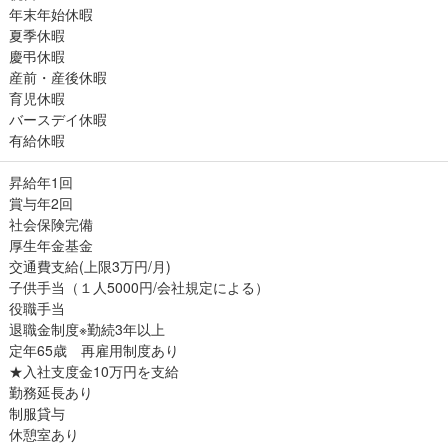
年末年始休暇
夏季休暇
慶弔休暇
産前・産後休暇
育児休暇
バースデイ休暇
有給休暇
昇給年1回
賞与年2回
社会保険完備
厚生年金基金
交通費支給(上限3万円/月)
子供手当（１人5000円/会社規定による）
役職手当
退職金制度※勤続3年以上
定年65歳 再雇用制度あり
★入社支度金10万円を支給
勤務延長あり
制服貸与
休憩室あり