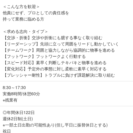
＜こんな方を歓迎＞
他責にせず、プロとしての責任感を
持って業務に臨める方
＜求める志向・タイプ＞
【交渉・折衝】交渉や折衝にも臆する事なく取り組む
【リーダーシップ】先頭に立って周囲をリードし動かしていく
【チームワーク】周囲と協力しながら協調的に物事を進める
【フットワーク】フットワークよく行動する
【スピード対応】素早く判断しテキパキと物事を進める
【変化対応】予定外の事態に対し柔軟に素早く対応する
【プレッシャー耐性】トラブルに負けず課題解決に取り組む
8:30～17:30
実働8時間/休憩60分
※残業有
◎年間休日122日
週休2日制(土日)
※一部土日出勤の可能性あり(但し平日に振替休日とする)
祝日