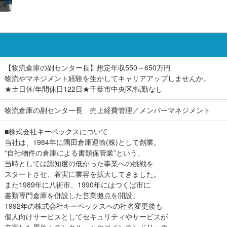
【物流倉庫の副センター長】想定年収550～650万円
物流やマネジメント経験を生かしてキャリアアップしませんか。
★土日休/年間休日122日★千葉市中央区/転勤なし
物流倉庫の副センター長 売上経費管理／メンバーマネジメント
■株式会社キーペックスについて
当社は、1984年に隅田倉庫運輸(株)として創業。
“自社物件の倉庫による書類保管業”という、
当時としては認知度の低かった事業への挑戦を
スタートさせ、着実に業容を拡大してきました。
また1989年に八街市、1990年にはつくば市に
書類専門倉庫を併設した営業拠点を開設。
1992年の株式会社キーペックスへの社名変更後も
個人向けサービスとしてセキュリティやサービスが