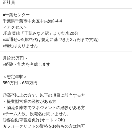
正社員
■千葉センター
千葉県千葉市中央区中央港2-4-4
＜アクセス＞
JR京葉線「千葉みなと駅」より徒歩20分
※車通勤OK(燃料代は規定に基づき月2万円まで支給)
※転勤はありません
月給35万円～
※経験・能力を考慮します
＜想定年収＞
550万円～650万円
◎高卒以上の方で、以下の項目に該当する方
・提案型営業の経験がある方
・物流倉庫等でマネジメントの経験がある方
※チーム人数、役職名は問いません。
◎要自動車普通免許(オートマOK)
★フォークリフトの資格をお持ちの方は尚可