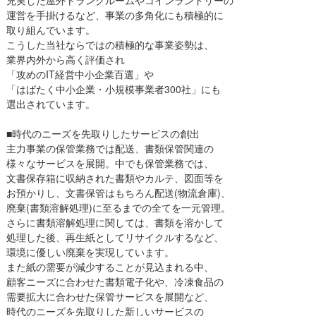
充実した屋外トランクルームやコインランドリーの
運営を手掛けるなど、事業の多角化にも積極的に
取り組んでいます。
こうした当社ならではの積極的な事業姿勢は、
業界内外から高く評価され
「攻めのIT経営中小企業百選」や
「はばたく中小企業・小規模事業者300社」にも
選出されています。
■時代のニーズを先取りしたサービスの創出
主力事業の保管業務では配送、書類保管関連の
様々なサービスを展開。中でも保管業務では、
文書保存箱に収納された書類やカルテ、図面等を
お預かりし、文書保管はもちろん配送(物流倉庫)、
廃棄(書類溶解処理)に至るまでの全てを一元管理。
さらに書類溶解処理に関しては、書類を溶かして
処理した後、再生紙としてリサイクルするなど、
環境に優しい廃棄を実現しています。
また紙の需要が減少することが見込まれる中、
顧客ニーズに合わせた書類電子化や、冷凍食品の
需要拡大に合わせた保管サービスを展開など、
時代のニーズを先取りした新しいサービスの