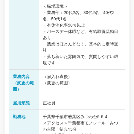
＜職場環境＞
・業務部：20代2名、30代2名、40代2
名、50代1名
・有休消化率50％以上
・バースデー休暇など、有給取得奨励日
あり
・残業はほとんどなく、基本的に定時退
社
・落ち着いた雰囲気で、質問しやすい環
境です
業務内容
（雇入れ直後）
（変更の範
（変更の範囲）
囲）
雇用形態
正社員
勤務地
千葉県千葉市若葉区みつわ台5-5-4
＜アクセス＞千葉都市モノレール「みつ
わ台駅」徒歩15分