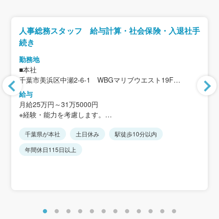
人事総務スタッフ 給与計算・社会保険・入退社手
続き
勤務地
■本社
千葉市美浜区中瀬2-6-1 WBGマリブウエスト19F
＜アクセス＞
給与
JR京葉線「海浜幕張」駅南口より徒歩2分
月給25万円～31万5000円
※経験・能力を考慮します。
千葉県が本社
土日休み
駅徒歩10分以内
＜想定年収＞
480万円～600万円
年間休日115日以上
※月額＋賞与＋時間外15時間分の金額です。
※各種手当は含みません。
＜モデル年収例＞
・574万円／入社10年目・主任クラス
月給31万円＋賞与＋残業手当15時間分
・917万円／入社25年目・課長クラス