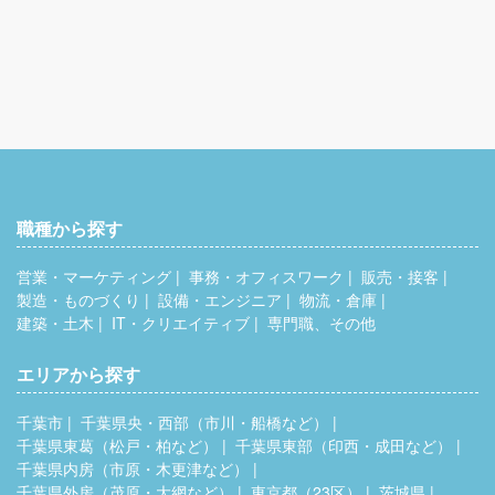
月給54万円＋賞与
職種から探す
営業・マーケティング
事務・オフィスワーク
販売・接客
製造・ものづくり
設備・エンジニア
物流・倉庫
建築・土木
IT・クリエイティブ
専門職、その他
エリアから探す
千葉市
千葉県央・西部（市川・船橋など）
千葉県東葛（松戸・柏など）
千葉県東部（印西・成田など）
千葉県内房（市原・木更津など）
千葉県外房（茂原・大網など）
東京都（23区）
茨城県