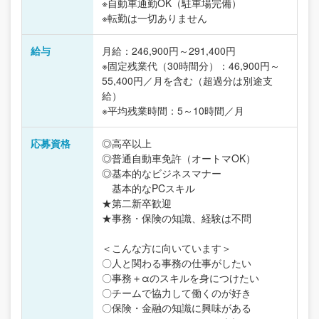
※自動車通勤OK（駐車場完備）
※転勤は一切ありません
給与
月給：246,900円～291,400円
※固定残業代（30時間分）：46,900円～
55,400円／月を含む（超過分は別途支
給）
※平均残業時間：5～10時間／月
応募資格
◎高卒以上
◎普通自動車免許（オートマOK）
◎基本的なビジネスマナー
基本的なPCスキル
★第二新卒歓迎
★事務・保険の知識、経験は不問
＜こんな方に向いています＞
〇人と関わる事務の仕事がしたい
〇事務＋αのスキルを身につけたい
〇チームで協力して働くのが好き
〇保険・金融の知識に興味がある