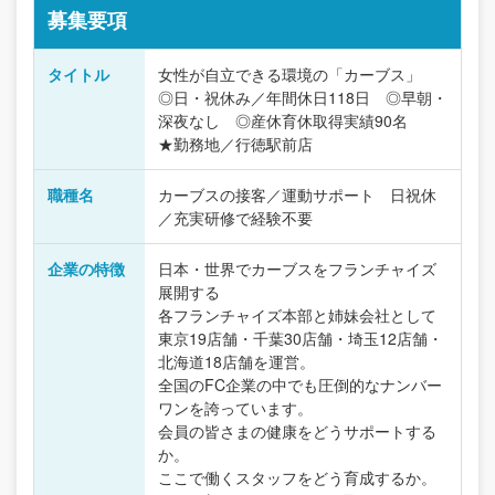
募集要項
タイトル
女性が自立できる環境の「カーブス」
◎日・祝休み／年間休日118日 ◎早朝・
深夜なし ◎産休育休取得実績90名
★勤務地／行徳駅前店
職種名
カーブスの接客／運動サポート 日祝休
／充実研修で経験不要
企業の特徴
日本・世界でカーブスをフランチャイズ
展開する
各フランチャイズ本部と姉妹会社として
東京19店舗・千葉30店舗・埼玉12店舗・
北海道18店舗を運営。
全国のFC企業の中でも圧倒的なナンバー
ワンを誇っています。
会員の皆さまの健康をどうサポートする
か。
ここで働くスタッフをどう育成するか。