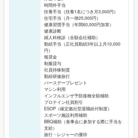
時間外手当
扶養手当（扶養1名につき月3,000円）
住宅手当（月一律25,000円）
健康習慣手当（年間60,000円加算）
健康診断
婦人科検診（全額会社補助）
勤続手当（正社員勤続3年以上月10,000
円）
報奨金
制服貸与
社員持株制度
勤続研修旅行
バースデープレゼント
マシン利用
インフルエンザ予防接種全額補助
プロテイン社員割引
ESOP（確定拠出型退職給付制度）
スポーツ施設利用補助
BBQ補助（食事会に参加する際に手当を
支給）
旅行・レジャーの優待