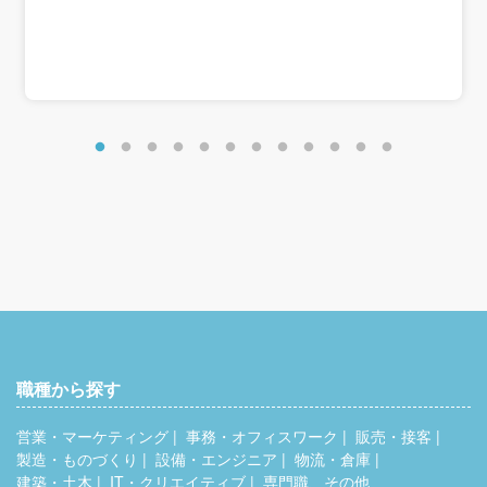
固定残業代は全額支給で減額はありません
＜年収例＞
年収460万円／入社2年目
月収32万円＋賞与年2回
年収510万円／入社5年目
月収36万円＋賞与年2回
年収600万円以上／入社10年目・役職者
月収40～50万円＋賞与年2回
職種から探す
営業・マーケティング
事務・オフィスワーク
販売・接客
製造・ものづくり
設備・エンジニア
物流・倉庫
建築・土木
IT・クリエイティブ
専門職、その他