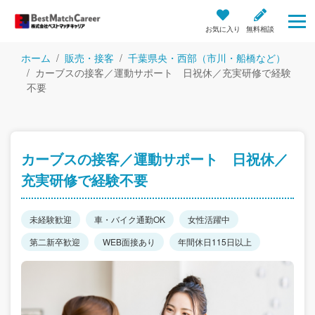
お気に入り
無料相談
ホーム
販売・接客
千葉県央・西部（市川・船橋など）
カーブスの接客／運動サポート 日祝休／充実研修で経験
不要
カーブスの接客／運動サポート 日祝休／
充実研修で経験不要
未経験歓迎
車・バイク通勤OK
女性活躍中
第二新卒歓迎
WEB面接あり
年間休日115日以上