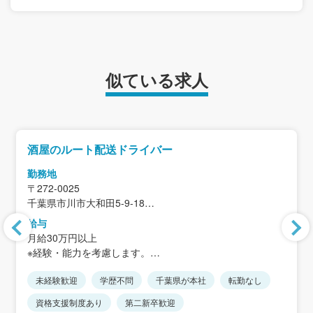
似ている求人
酒屋のルート配送ドライバー
勤務地
〒272-0025
千葉県市川市大和田5-9-18
給与
＜アクセス＞
月給30万円以上
JR「本八幡駅」から車で5分
※経験・能力を考慮します。
★車・バイク通勤OK
★転勤なし
未経験歓迎
学歴不問
千葉県が本社
転勤なし
※固定残業代8万8954円/58.33時間分含
※超過分別途支給
資格支援制度あり
第二新卒歓迎
※入社1年目の平均残業時間は月20時間未満ですが、