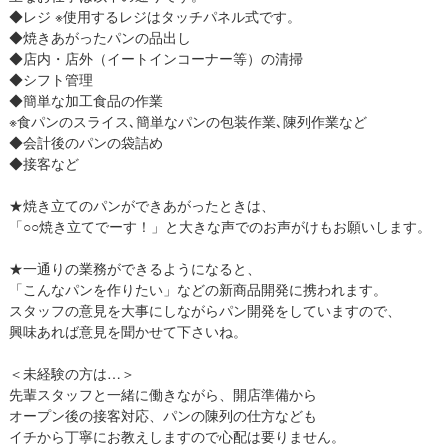
◆レジ ※使用するレジはタッチパネル式です。
◆焼きあがったパンの品出し
◆店内・店外（イートインコーナー等）の清掃
◆シフト管理
◆簡単な加工食品の作業
※食パンのスライス､簡単なパンの包装作業､陳列作業など
◆会計後のパンの袋詰め
◆接客など
★焼き立てのパンができあがったときは、
「○○焼き立てでーす！」と大きな声でのお声がけもお願いします。
★一通りの業務ができるようになると、
「こんなパンを作りたい」などの新商品開発に携われます。
スタッフの意見を大事にしながらパン開発をしていますので、
興味あれば意見を聞かせて下さいね。
＜未経験の方は…＞
先輩スタッフと一緒に働きながら、開店準備から
オープン後の接客対応、パンの陳列の仕方なども
イチから丁寧にお教えしますので心配は要りません。