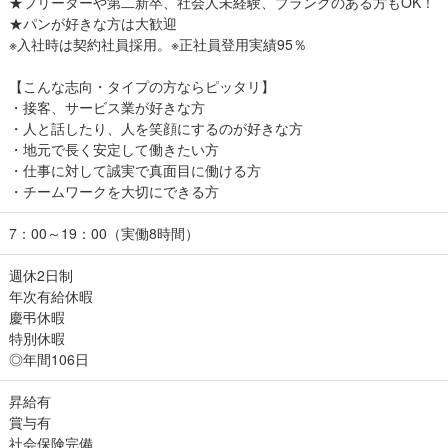
★フリーターや第二新卒、社会人未経験、ブランクのある方もOK！
★パンが好きな方は大歓迎
※入社時は契約社員採用。※正社員登用実績95％
【こんな志向・タイプの方ならピッタリ】
・接客、サービス業が好きな方
・人と話したり、人を笑顔にするのが好きな方
・地元で長く安定して働きたい方
・仕事に対して誠実で真面目に働ける方
・チームワークを大切にできる方
7：00～19：00（実働8時間）
週休2日制
年次有給休暇
慶弔休暇
特別休暇
◎年間106日
昇給有
賞与有
社会保険完備