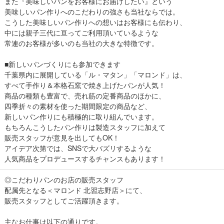
また『美味しいパンをお客様にお届けしたい』という
美味しいパン作りへのこだわりの強さも当社ならでは。
こうした美味しいパン作りへの想いはお客様にも伝わり、
中には親子三代に亘ってご利用頂いているような
常連のお客様が多いのも当社の大きな特徴です。
■新しいパンづくりにも参加できます
千葉県内に展開している「ル・マタン」「マロンド」は、
すべて手作り＆本格石窯で焼き上げたパンが人気！
商品の種類も豊富で、売れ筋の定番商品のほかに、
四季折々の素材を使った期間限定の商品など、
新しいパン作りにも積極的に取り組んでいます。
もちろんこうしたパン作りは製造スタッフに加えて
販売スタッフが意見を出してもOK！
アイデア次第では、SNSで大バズリするような
人気商品をプロデュースするチャンスもあります！
◎こだわりパンのお店の販売スタッフ
配属先となる＜マロンド 北習志野店＞にて、
販売スタッフとしてご活躍頂きます。
主なお仕事は以下の通りです。