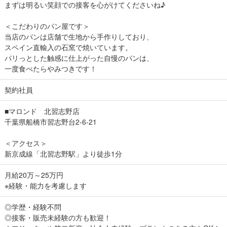
まずは明るい笑顔での接客を心がけてくださいね♪
＜こだわりのパン屋です＞
当店のパンは店舗で生地から手作りしており、
スペイン直輸入の石窯で焼いています。
パリっとした触感に仕上がった自慢のパンは、
一度食べたらやみつきです！
契約社員
■マロンド 北習志野店
千葉県船橋市習志野台2-6-21
＜アクセス＞
新京成線「北習志野駅」より徒歩1分
月給20万～25万円
※経験・能力を考慮します
◎学歴・経験不問
◎接客・販売未経験の方も歓迎！