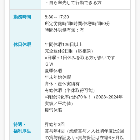
・自ら率先して行動できる方
勤務時間
8:30～17:30
所定労働時間8時間/休憩時間60分
時間外労働有無：有
休日休暇
年間休暇126日以上
完全週休2日制（応相談）
※日曜＋1日休みを取る方が多いです
ＧＷ
夏季休暇
年末年始休暇
育休・産休実績有
有給休暇（半休取得可能）
※有給消化率は約70％！（2023~2024年
実績／平均値）
慶弔休暇
待遇・
昇給年2回
福利厚生
賞与年4回（業績賞与／入社初年度は2回
の賞与保証あり※賞与保証は在籍6ヶ月以