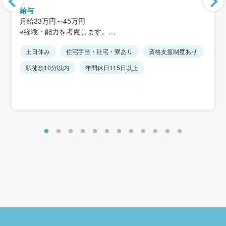
本ビル
給与
＜アクセス＞
月給33万円～45万円
JR京葉線「海浜幕張駅」徒歩5分
※経験・能力を考慮します。
※残業手当は、残業時間に応じて別途支給します。
※案件は直行直帰が中心です。
土日休み
住宅手当・社宅・寮あり
資格支援制度あり
※ミーティングはWEBが中心のため、本社出勤は週1回程度
昇給：年1回
駅徒歩10分以内
年間休日115日以上
です。
賞与：年2回
※全国転勤・出張はありません。
※決算賞与が業績に応じて支給されます。
＜想定年収＞
650万円～850万円 ※想定残業20時間を含みます。