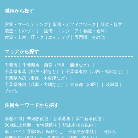
職種から探す
営業・マーケティング
事務・オフィスワーク
販売・接客
製造・ものづくり
設備・エンジニア
物流・倉庫
建築・土木
IT・クリエイティブ
専門職、その他
エリアから探す
千葉市
千葉県央・西部（市川・船橋など）
千葉県東葛（松戸・柏など）
千葉県東部（印西・成田など）
千葉県内房（市原・木更津など）
千葉県外房（茂原・大網など）
東京都（23区）
茨城県
その他
注目キーワードから探す
学歴不問
未経験歓迎
新卒募集
第二新卒歓迎
50歳以上歓迎
女性活躍中
駅徒歩10分以内
車・バイク通勤OK
転勤なし
千葉県が本社
土日休み
年間休日115日以上
住宅手当・社宅・寮あり