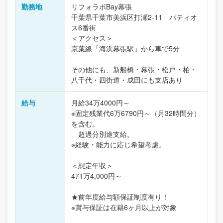
勤務地
リフォラボBay幕張
千葉県千葉市美浜区打瀬2-11 パティオ
ス6番街
＜アクセス＞
京葉線「海浜幕張駅」から車で5分
その他にも、新船橋・幕張・松戸・柏・
八千代・四街道・成田にも支店あり
給与
月給34万4000円～
※固定残業代6万6790円～（月32時間分）
を含む。
超過分別途支給。
※経験・能力に応じ希望考慮。
＜想定年収＞
471万4,000円～
★前年度給与額保証制度有り！
※賞与保証は在籍6ヶ月以上が対象