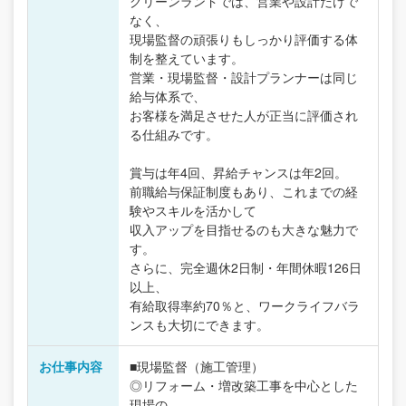
グリーンランドでは、営業や設計だけで
なく、
現場監督の頑張りもしっかり評価する体
制を整えています。
営業・現場監督・設計プランナーは同じ
給与体系で、
お客様を満足させた人が正当に評価され
る仕組みです。
賞与は年4回、昇給チャンスは年2回。
前職給与保証制度もあり、これまでの経
験やスキルを活かして
収入アップを目指せるのも大きな魅力で
す。
さらに、完全週休2日制・年間休暇126日
以上、
有給取得率約70％と、ワークライフバラ
ンスも大切にできます。
お仕事内容
■現場監督（施工管理）
◎リフォーム・増改築工事を中心とした
現場の、