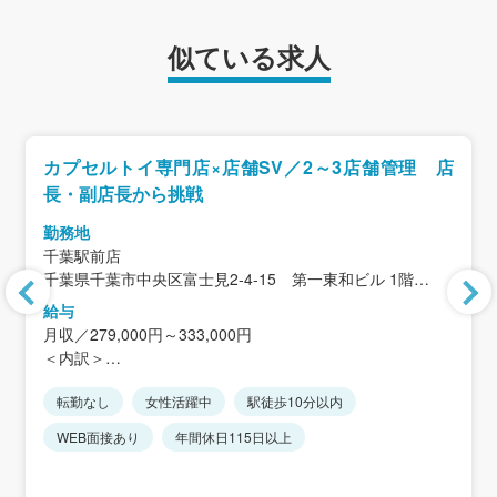
似ている求人
カプセルトイ専門店×店舗SV／2～3店舗管理 店
長・副店長から挑戦
勤務地
千葉駅前店
千葉県千葉市中央区富士見2-4-15 第一東和ビル 1階
＜アクセス＞「千葉駅」徒歩4分
給与
月収／279,000円～333,000円
千葉県内・千葉県近隣2～3店舗を担当してください。
＜内訳＞
※転勤の有無は選択することができます。
基本給／254,000円～298,000円
※就業途中で、転勤有無を切り替えることも可能です。
転勤なし
女性活躍中
駅徒歩10分以内
居住地手当／20,000円/月
※仕事に慣れてくればリモート勤務（週2日程度）も可能で
SV手当／5,000円/月
WEB面接あり
年間休日115日以上
す。
店舗リーダー手当 10,000/月 ※当社規定に則る
◎千葉県の14店舗でも同時募集◎。
＜想定年収＞