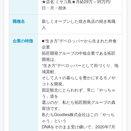
★店名:ミヤコ鳥★月給29万～35万円/
日・月・祝休
職種名
新しくオープンした焼き鳥店の焼き鳥職
人
企業の特徴
■“生き方”デベロッパーから生まれた外食
企業
拓匠開発グループの中核企業である拓匠
開発は、
“生き方”デベロッパーとして街づくり、地
域貢献、
そして人々の暮らしを豊かにするモノや
コトを開発。
固定観念にとらわれず、常に「やっちゃ
う」道を
選ぶのが、私たち拓匠開発グループの真
骨頂です。
私たちGoodies株式会社はこの「やっち
ゃう」という
DNAをそのまま受け継いで、2020年7月