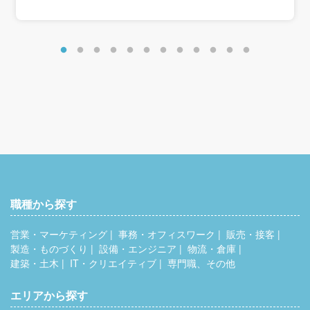
千葉駅・舞浜駅・津田沼駅・松戸駅・柏駅・流山おおたか
411万円～489万円
の森駅・我孫子駅
新鎌ヶ谷駅・千葉ニュータウン中央駅など、ご希望店舗を
お知らせくださいね。
職種から探す
営業・マーケティング
事務・オフィスワーク
販売・接客
製造・ものづくり
設備・エンジニア
物流・倉庫
建築・土木
IT・クリエイティブ
専門職、その他
エリアから探す