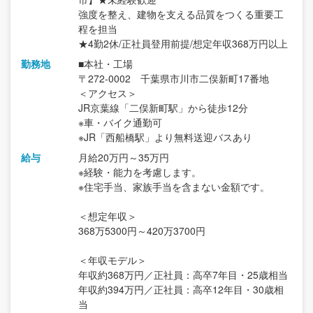
強度を整え、建物を支える品質をつくる重要工
程を担当
★4勤2休/正社員登用前提/想定年収368万円以上
勤務地
■本社・工場
〒272-0002 千葉県市川市二俣新町17番地
＜アクセス＞
JR京葉線「二俣新町駅」から徒歩12分
※車・バイク通勤可
※JR「西船橋駅」より無料送迎バスあり
給与
月給20万円～35万円
※経験・能力を考慮します。
※住宅手当、家族手当を含まない金額です。
＜想定年収＞
368万5300円～420万3700円
＜年収モデル＞
年収約368万円／正社員：高卒7年目・25歳相当
年収約394万円／正社員：高卒12年目・30歳相
当