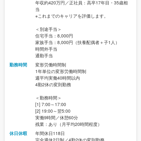
年収約420万円／正社員：高卒17年目・35歳相
当
※これまでのキャリアを評価します。
＜別途手当＞
住宅手当：8,000円
家族手当：8,000円（扶養配偶者＋子1人）
時間外手当
通勤手当
勤務時間
変形労働時間制
1年単位の変形労働時間制
週平均実働40時間以内
4勤2休の変則勤務
＜勤務時間＞
[1] 7:00～17:00
[2] 19:00～翌5:00
実働9時間／休憩60分
残業：あり（月平均20時間程度）
休日休暇
年間休日118日
完全週休2日制／4勤2休の変則勤務