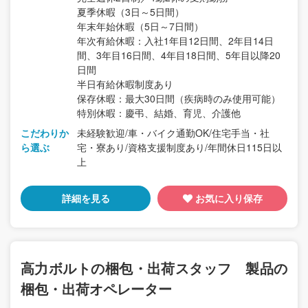
夏季休暇（3日～5日間）
年末年始休暇（5日～7日間）
年次有給休暇：入社1年目12日間、2年目14日
間、3年目16日間、4年目18日間、5年目以降20
日間
半日有給休暇制度あり
保存休暇：最大30日間（疾病時のみ使用可能）
特別休暇：慶弔、結婚、育児、介護他
こだわりか
未経験歓迎/車・バイク通勤OK/住宅手当・社
ら選ぶ
宅・寮あり/資格支援制度あり/年間休日115日以
上
詳細を見る
お気に入り保存
高力ボルトの梱包・出荷スタッフ 製品の
梱包・出荷オペレーター