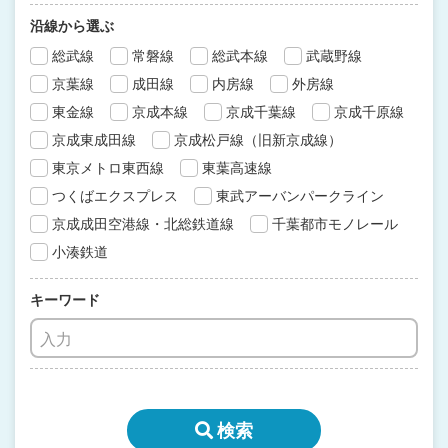
沿線から選ぶ
総武線
常磐線
総武本線
武蔵野線
京葉線
成田線
内房線
外房線
東金線
京成本線
京成千葉線
京成千原線
京成東成田線
京成松戸線（旧新京成線）
東京メトロ東西線
東葉高速線
つくばエクスプレス
東武アーバンパークライン
京成成田空港線・北総鉄道線
千葉都市モノレール
小湊鉄道
キーワード
検索