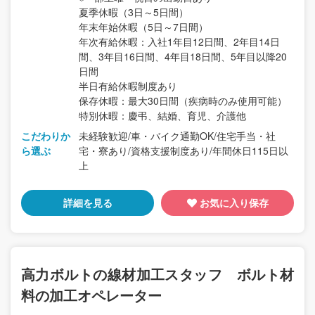
夏季休暇（3日～5日間）
年末年始休暇（5日～7日間）
年次有給休暇：入社1年目12日間、2年目14日
間、3年目16日間、4年目18日間、5年目以降20
日間
半日有給休暇制度あり
保存休暇：最大30日間（疾病時のみ使用可能）
特別休暇：慶弔、結婚、育児、介護他
こだわりか
未経験歓迎/車・バイク通勤OK/住宅手当・社
ら選ぶ
宅・寮あり/資格支援制度あり/年間休日115日以
上
詳細を見る
お気に入り保存
高力ボルトの線材加工スタッフ ボルト材
料の加工オペレーター