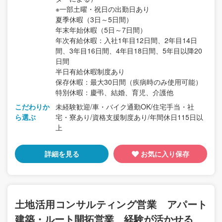
※一部土曜・祝日の出勤日あり
夏季休暇（3日～5日間）
年末年始休暇（5日～7日間）
年次有給休暇：入社1年目12日間、2年目14日
間、3年目16日間、4年目18日間、5年目以降20
日間
半日有給休暇制度あり
保存休暇：最大30日間（疾病時のみ使用可能）
特別休暇：慶弔、結婚、育児、介護他
こだわりか
未経験歓迎/車・バイク通勤OK/住宅手当・社
ら選ぶ
宅・寮あり/資格支援制度あり/年間休日115日以
上
詳細を見る
お気に入り保存
土地活用コンサルティング営業 アパート
建築・ルート開拓営業 経験が活かせる