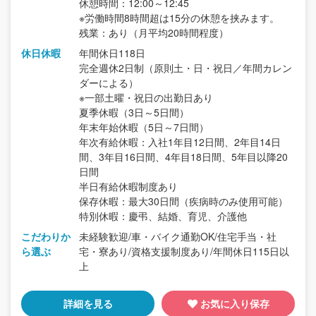
休憩時間：12:00～12:45
※労働時間8時間超は15分の休憩を挟みます。
残業：あり（月平均20時間程度）
休日休暇
年間休日118日
完全週休2日制（原則土・日・祝日／年間カレン
ダーによる）
※一部土曜・祝日の出勤日あり
夏季休暇（3日～5日間）
年末年始休暇（5日～7日間）
年次有給休暇：入社1年目12日間、2年目14日
間、3年目16日間、4年目18日間、5年目以降20
日間
半日有給休暇制度あり
保存休暇：最大30日間（疾病時のみ使用可能）
特別休暇：慶弔、結婚、育児、介護他
こだわりか
未経験歓迎/車・バイク通勤OK/住宅手当・社
ら選ぶ
宅・寮あり/資格支援制度あり/年間休日115日以
上
詳細を見る
お気に入り保存