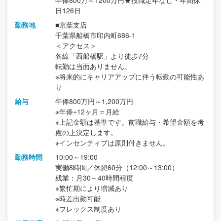
年俸800万～1200万円★役職定年なし・年間休
日126日
勤務地
■京葉支店
千葉県船橋市印内町686-1
＜アクセス＞
各線「西船橋駅」より徒歩7分
転勤は当面ありません。
※将来的にキャリアアップに伴う転勤の可能性あ
り
給与
年俸800万円～1,200万円
※年俸÷12ヶ月＝月給
※上記金額は基準です。前職給与・希望金額を考
慮の上決定します。
※インセンティブは原則付きません。
勤務時間
10:00～19:00
実働8時間／休憩60分（12:00～13:00）
残業：月30～40時間程度
※繁忙期により増減あり
※時差出勤可能
※フレックス制度あり